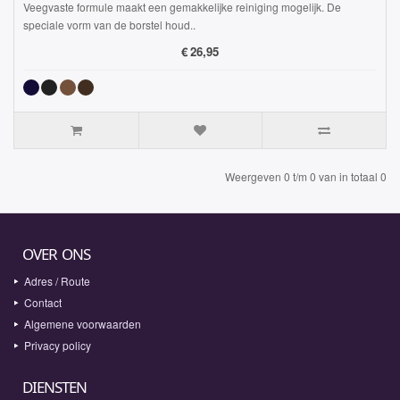
Veegvaste formule maakt een gemakkelijke reiniging mogelijk. De
speciale vorm van de borstel houd..
€
26,95
Weergeven 0 t/m 0 van in totaal 0
OVER ONS
Adres / Route
Contact
Algemene voorwaarden
Privacy policy
DIENSTEN