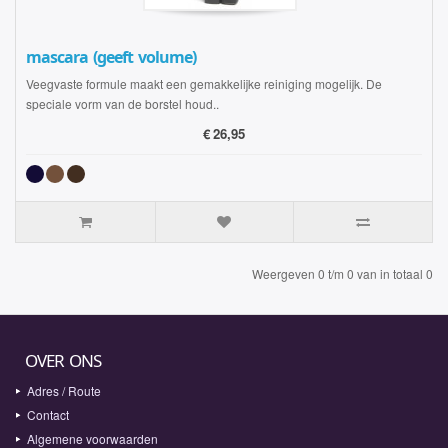
mascara (geeft volume)
Veegvaste formule maakt een gemakkelijke reiniging mogelijk. De
speciale vorm van de borstel houd..
€
26,95
Weergeven 0 t/m 0 van in totaal 0
OVER ONS
Adres / Route
Contact
Algemene voorwaarden