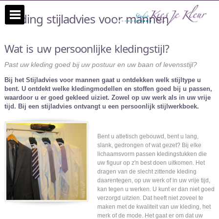
Kleding stijladvies voor mannen
Wat is uw persoonlijke kledingstijl?
Past uw kleding goed bij uw postuur en uw baan of levensstijl?
Bij het Stijladvies voor mannen gaat u ontdekken welk stijltype u
bent. U ontdekt welke kledingmodellen en stoffen goed bij u passen,
waardoor u er goed gekleed uiziet. Zowel op uw werk als in uw vrije
tijd. Bij een stijladvies ontvangt u een persoonlijk stijlwerkboek.
Bent u atletisch gebouwd, bent u lang,
slank, gedrongen of wat gezet? Bij elke
lichaamsvorm passen kledingstukken die
uw figuur op z'n best doen uitkomen. Het
dragen van de slecht zittende kleding
daarentegen, op uw werk of in uw vrije tijd,
kan tegen u werken. U kunt er dan niet goed
verzorgd uitzien. Dat heeft niet zoveel te
maken met de kwaliteit van uw kleding, het
merk of de mode. Het gaat er om dat uw