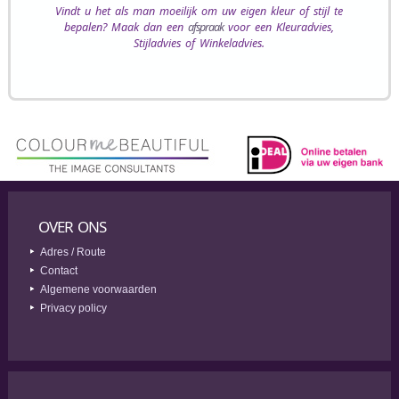
Vindt u het als man moeilijk om uw eigen kleur of stijl te
bepalen? Maak dan een
afspraak
voor een Kleuradvies,
Stijladvies of Winkeladvies.
OVER ONS
Adres / Route
Contact
Algemene voorwaarden
Privacy policy