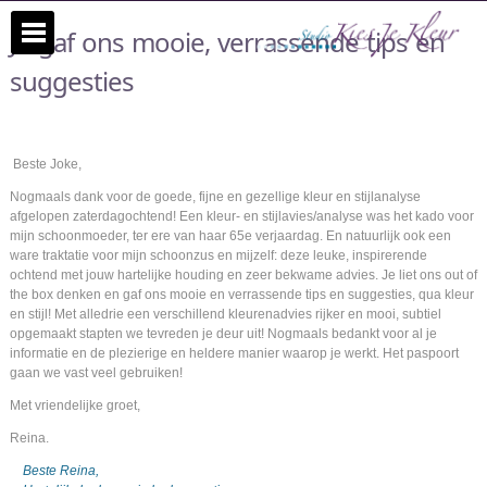
Je gaf ons mooie, verrassende tips en
suggesties
Beste Joke,
Nogmaals dank voor de goede, fijne en gezellige kleur en stijlanalyse
afgelopen zaterdagochtend! Een kleur- en stijlavies/analyse was het kado voor
mijn schoonmoeder, ter ere van haar 65e verjaardag. En natuurlijk ook een
ware traktatie voor mijn schoonzus en mijzelf: deze leuke, inspirerende
ochtend met jouw hartelijke houding en zeer bekwame advies. Je liet ons out of
the box denken en gaf ons mooie en verrassende tips en suggesties, qua kleur
en stijl! Met alledrie een verschillend kleurenadvies rijker en mooi, subtiel
opgemaakt stapten we tevreden je deur uit! Nogmaals bedankt voor al je
informatie en de plezierige en heldere manier waarop je werkt. Het paspoort
gaan we vast veel gebruiken!
Met vriendelijke groet,
Reina.
Beste Reina,